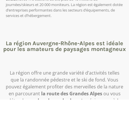
journées/skieurs et 20 000 moniteurs. La région est également dotée
d’entreprises performantes dans les secteurs d’équipements, de
services et d’hébergement.
La région Auvergne-Rhône-Alpes est idéale
pour les amateurs de paysages montagneux
La région offre une grande variété d’activités telles
que la randonnée pédestre et le ski de fond. Vous
pouvez également profiter des merveilles de la nature
en parcourant
la route des Grandes Alpes
ou vous
détendre sur
les plages des lacs
. La région possède
également
un riche patrimoine bâti
, notamment
des châteaux forts, des églises romanes, des villages
typiques et des villes à l’héritage architectural et
culturel important. Les visiteurs peuvent également