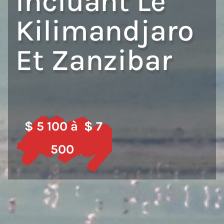
Incluant Le
Kilimandjaro
Et Zanzibar
$ 5 100 à $ 7
500