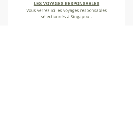
LES VOYAGES RESPONSABLES
Vous verrez ici les voyages responsables
sélectionnés à Singapour.
QUAND VENIR ?
Vous découvrirez ici le Singapour tout au
long de l'année.
LES FORMALITÉS