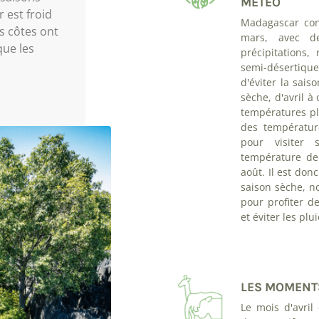
MÉTEO
r est froid
Madagascar con
es côtes ont
mars, avec d
ue les
précipitations
semi-désertiqu
d'éviter la sais
sèche, d'avril à
températures pl
des températur
pour visiter 
température de
août. Il est don
saison sèche, n
pour profiter d
et éviter les pl
LES MOMENTS
Le mois d'avril 