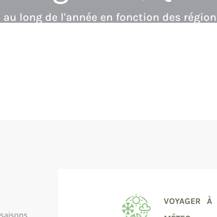
u long de l'année en fonction des région
VOYAGER À
 saisons