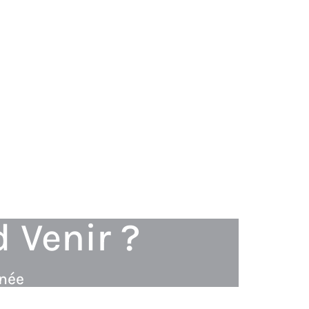
 Venir ?
nnée