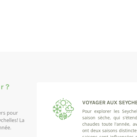
r ?
VOYAGER AUX SEYCHE
Pour explorer les Seychel
iers pour
saison sèche, qui s'éte
chelles! La
chaudes toute l'année, av
nnée.
ont deux saisons distincte
saisons sont influencées 