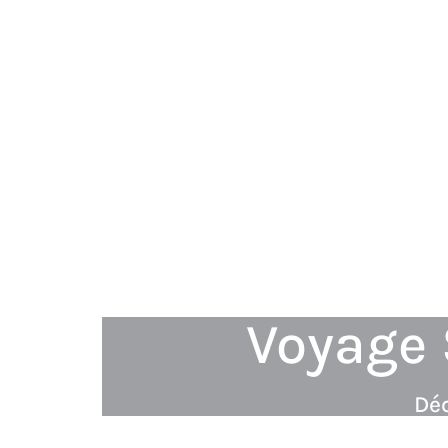
Voyage 
Déc