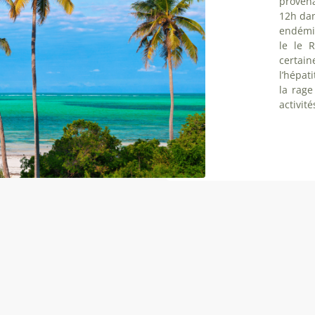
provena
12h dan
endémi
le le 
certai
l’hépati
la rag
activit