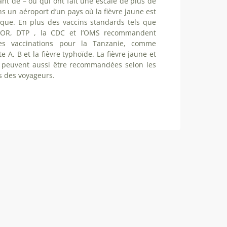
nt de – ou qui ont fait une escale de plus de
s un aéroport d’un pays où la fièvre jaune est
que. En plus des vaccins standards tels que
ROR, DTP , la CDC et l’OMS recommandent
nes vaccinations pour la Tanzanie, comme
te A, B et la fièvre typhoïde. La fièvre jaune et
e peuvent aussi être recommandées selon les
és des voyageurs.