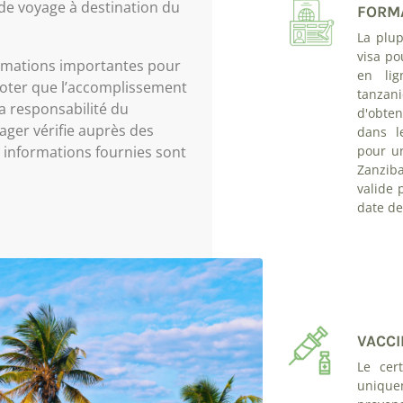
de voyage à destination du
FORMA
La plup
visa po
mations importantes pour
en lig
 noter que l’accomplissement
tanzan
la responsabilité du
d'obten
ager vérifie auprès des
dans l
pour u
 informations fournies sont
Zanzib
valide 
date de
VACCI
Le cert
uniquem